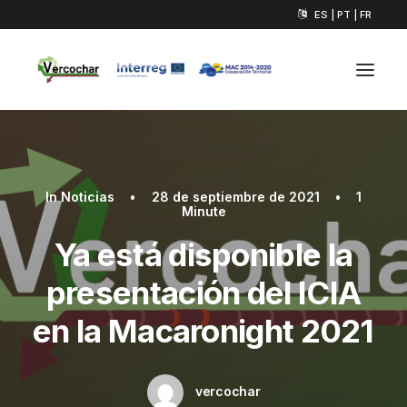
ES | PT | FR
In
Noticias
•
28 de septiembre de 2021
•
1
Minute
Ya está disponible la
presentación del ICIA
en la Macaronight 2021
vercochar