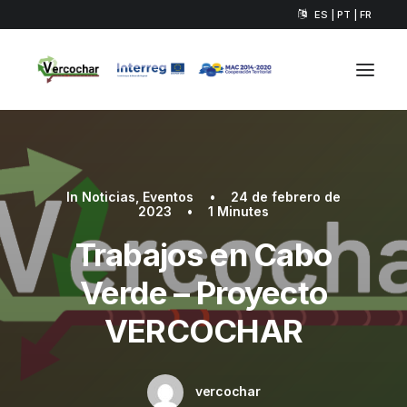
ES | PT | FR
In
Noticias
,
Eventos
•
24 de febrero de
2023
•
1 Minutes
Trabajos en Cabo
Verde – Proyecto
VERCOCHAR
vercochar