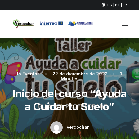
ES | PT | FR
In
Eventos
•
22 de diciembre de 2022
•
1
Minutes
Inicio del curso “Ayuda
a Cuidar tu Suelo”
vercochar