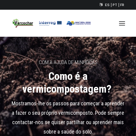
ES | PT | FR
COM A AJUDA DE MINHOCAS
Como é a
vermicompostagem
?
Mostramos-
lhe
os
passos
para
começar
a aprender
a
fazer
o
seu
próprio
vermicomposto
. Pode
sempre
contactar-
nos
se
quiser
partilhar
ou
aprender
mais
sobre a
saúde
do solo.