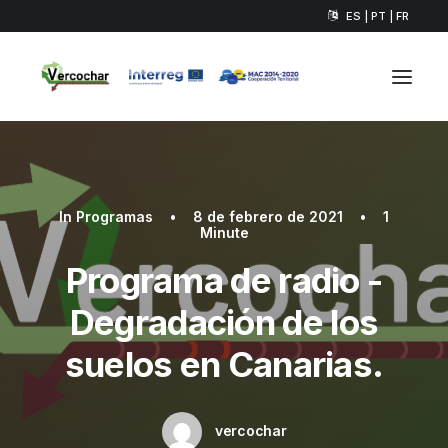
ES | PT | FR
In
Programas
•
8 de febrero de 2021
•
1
Minute
Programa de radio -
Degradación de los
suelos en Canarias.
vercochar