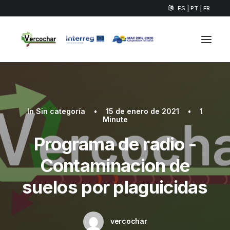
ES | PT | FR
In
Sin categoría
•
15 de enero de 2021
•
1
Minute
Programa de radio -
Contaminacion de
suelos por plaguicidas
vercochar