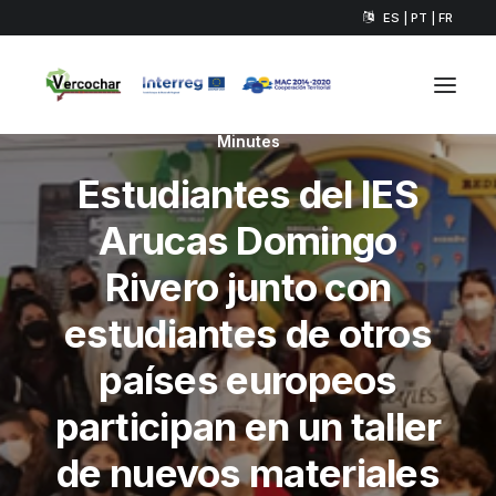
ES | PT | FR
In
Sin categoría
•
24 de marzo de 2022
•
1
Minutes
Estudiantes del IES
Arucas Domingo
Rivero junto con
estudiantes de otros
países europeos
participan en un taller
de nuevos materiales